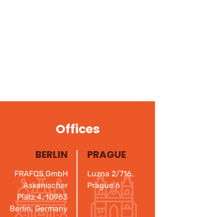
Offices
BERLIN
PRAGUE
FRAFOS GmbH
Luzna 2/716,
Askanischer
Prague 6
Platz 4, 10963
Berlin, Germany