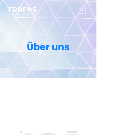
Über uns
In der heutigen anspruchsvollen
Kommunikationsumgebung ändern sich die
Anforderungen ständig, da täglich neue
Anwendungen bereitgestellt werden. Diese
Herausforderungen können nur mit einer
innovativen, zuverlässigen und flexiblen
VoIP-Infrastruktur bewältigt werden.