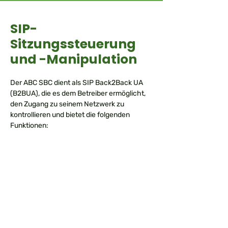
SIP-
Sitzungssteuerung
und -Manipulation
Der ABC SBC dient als SIP Back2Back UA
(B2BUA), die es dem Betreiber ermöglicht,
den Zugang zu seinem Netzwerk zu
kontrollieren und bietet die folgenden
Funktionen:
Topology hiding
NAT-Traversal
Hinzufügen, Entfernen und Ändern von SIP-
Header
Manipulieren von SIP-Bodie
Verteilen von VoIP-Anrufen mit Round-