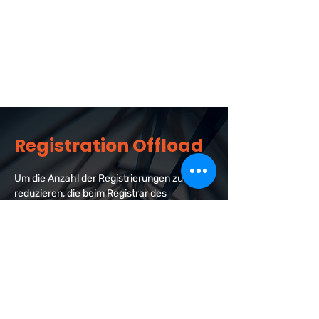
Robin- oder prioritätsbasierter
Lastverteilung
Verkehr mithilfe von Routing-Richtlinien,
Routing-Tabellen oder externen
Anwendungsservern routen
Registration Offload
Um die Anzahl der Registrierungen zu
reduzieren, die beim Registrar des
Betreibers verarbeitet werden müssen,
speichert der ABC SBC erfolgreiche
Registrierungen im Cache. Die
Registrierungsinformationen beim Registrar
des Betreibers werden vom ABC SBC mit
einer viel geringeren Rate aktualisiert als die
Aktualisierungsversuche der Teilnehmer.
Dies reduziert die Belastung der